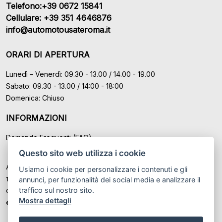
Telefono:+39 0672 15841
Cellulare: +39 351 4646876
info@automotousateroma.it
ORARI DI APERTURA
Lunedì – Venerdì: 09.30 - 13.00 / 14.00 - 19.00
Sabato: 09.30 - 13.00 / 14:00 - 18:00
Domenica: Chiuso
INFORMAZIONI
Domande Frequenti (FAQ)
Questo sito web utilizza i cookie
Auto Moto Usate Roma Srl sede di Marino - Roma, P.IVA: IT
Usiamo i cookie per personalizzare i contenuti e gli
12489131008
annunci, per funzionalità dei social media e analizzare il
traffico sul nostro sito.
Cod. Fisc. ed Iscr. al Registro Imprese di Roma n° 12489131008
Mostra dettagli
© Another site by
Gestionale auto
LabyCar (2026)