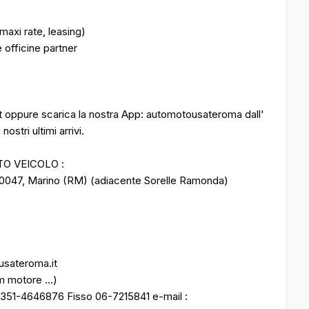
maxi rate, leasing)
 officine partner
it oppure scarica la nostra App: automotousateroma dall'
ostri ultimi arrivi.
TO VEICOLO :
00047, Marino (RM) (adiacente Sorelle Ramonda)
ousateroma.it
m motore ...)
 351-4646876 Fisso 06-7215841 e-mail :