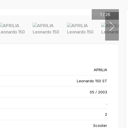
1
/
26
APRILIA
Leonardo 150 ST
05 / 2003
.
2
Scooter