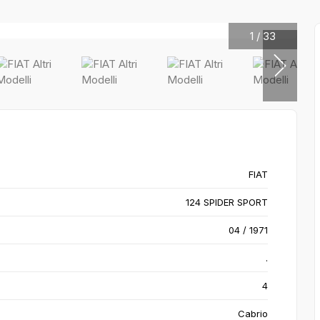
1
/
33
FIAT
124 SPIDER SPORT
04 / 1971
.
4
Cabrio