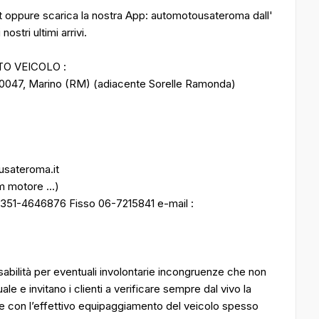
it oppure scarica la nostra App: automotousateroma dall'
ostri ultimi arrivi.
TO VEICOLO :
00047, Marino (RM) (adiacente Sorelle Ramonda)
ousateroma.it
m motore ...)
 351-4646876 Fisso 06-7215841 e-mail :
bilità per eventuali involontarie incongruenze che non
 e invitano i clienti a verificare sempre dal vivo la
e con l’effettivo equipaggiamento del veicolo spesso