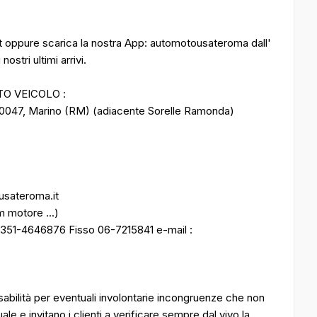
it oppure scarica la nostra App: automotousateroma dall'
ostri ultimi arrivi.
TO VEICOLO :
00047, Marino (RM) (adiacente Sorelle Ramonda)
ousateroma.it
m motore ...)
 351-4646876 Fisso 06-7215841 e-mail :
bilità per eventuali involontarie incongruenze che non
 e invitano i clienti a verificare sempre dal vivo la