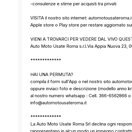
-consulenze e stime per acquisti tra privati
VISITA il nostro sito internet: automotousateroma.
Apple store o Play store per restare aggiornato sui n
VIENI A TROVARCI PER VEDERE DAL VIVO QUES
Auto Moto Usate Roma s.r.l.Via Appia Nuova 23, 
*************
HAI UNA PERMUTA?
compila il form sull'App o nel nostro sito automot
oppure inviaci foto e descrizione (modello anno k
al nostro numero whatsapp : Cell. 366-6562866 o
info@automotousateroma.it
*************
La Auto Moto Usate Roma Srl declina ogni responsa
rappresentano in alcun modo un impegno contrattuale