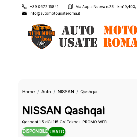
+39 0672 15841
Via Appia Nuova n.23 - km19,400
info@automotousateroma.it
Home
Auto
NISSAN
Qashqai
NISSAN Qashqai
Qashqai 1.5 dCi 115 CV Tekna+ PROMO WEB
DISPONIBILE
USATO