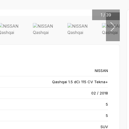
1
/
39
NISSAN
Qashqai 1.5 dCi 115 CV Tekna+
02 / 2018
5
5
SUV