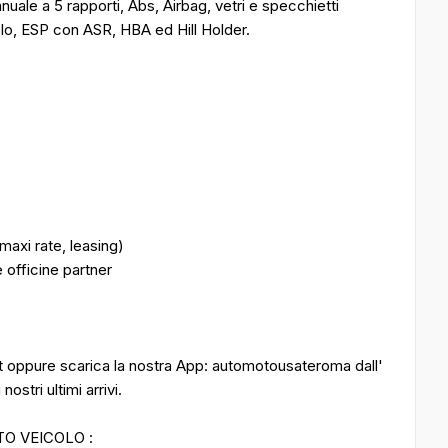
anuale a 5 rapporti, Abs, Airbag, vetri e specchietti
iolo, ESP con ASR, HBA ed Hill Holder.
maxi rate, leasing)
 officine partner
it oppure scarica la nostra App: automotousateroma dall'
ostri ultimi arrivi.
TO VEICOLO :