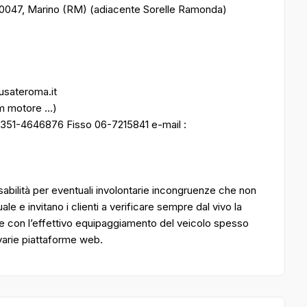
00047, Marino (RM) (adiacente Sorelle Ramonda)
ousateroma.it
m motore ...)
 351-4646876 Fisso 06-7215841 e-mail :
bilità per eventuali involontarie incongruenze che non
 e invitano i clienti a verificare sempre dal vivo la
e con l’effettivo equipaggiamento del veicolo spesso
 varie piattaforme web.