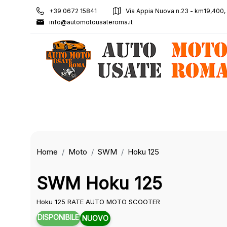
+39 0672 15841
Via Appia Nuova n.23 - km19,400
info@automotousateroma.it
Home
Moto
SWM
Hoku 125
SWM Hoku 125
Hoku 125 RATE AUTO MOTO SCOOTER
DISPONIBILE
NUOVO