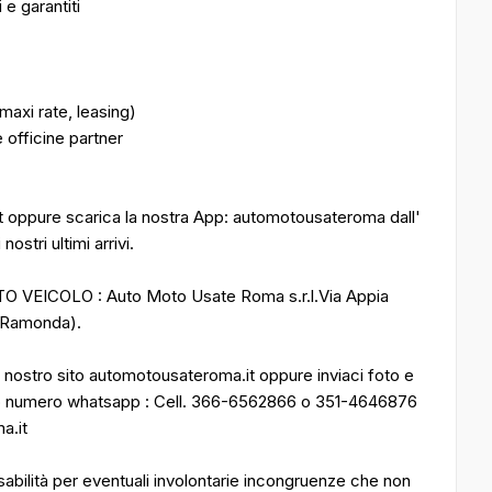
e garantiti
maxi rate, leasing)
 officine partner
it oppure scarica la nostra App: automotousateroma dall'
ostri ultimi arrivi.
VEICOLO : Auto Moto Usate Roma s.r.l.Via Appia
e Ramonda).
nostro sito automotousateroma.it oppure inviaci foto e
tro numero whatsapp : Cell. 366-6562866 o 351-4646876
a.it
bilità per eventuali involontarie incongruenze che non