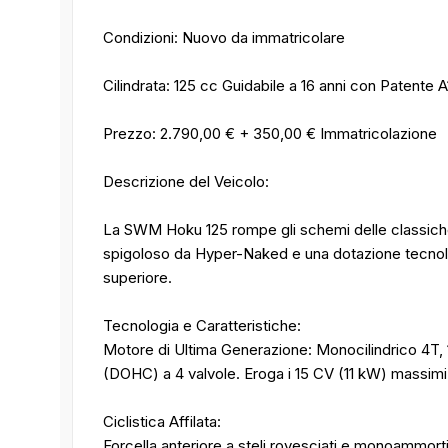
Condizioni: Nuovo da immatricolare
Cilindrata: 125 cc Guidabile a 16 anni con Patente 
Prezzo: 2.790,00 € + 350,00 € Immatricolazione
Descrizione del Veicolo:
La SWM Hoku 125 rompe gli schemi delle classiche 
spigoloso da Hyper-Naked e una dotazione tecnolog
superiore.
Tecnologia e Caratteristiche:
Motore di Ultima Generazione: Monocilindrico 4T, 1
(DOHC) a 4 valvole. Eroga i 15 CV (11 kW) massimi 
Ciclistica Affilata:
Forcella anteriore a steli rovesciati e monoammort