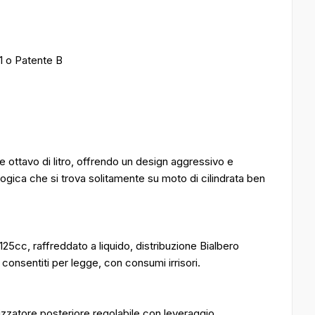
A1 o Patente B
ottavo di litro, offrendo un design aggressivo e
ica che si trova solitamente su moto di cilindrata ben
25cc, raffreddato a liquido, distribuzione Bialbero
consentiti per legge, con consumi irrisori.
izzatore posteriore regolabile con leveraggio