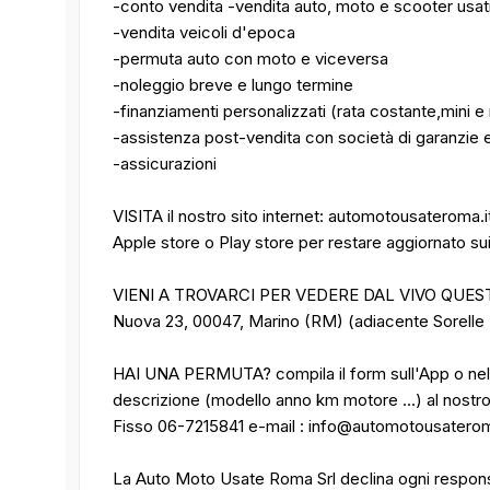
-conto vendita -vendita auto, moto e scooter usati 
-vendita veicoli d'epoca
-permuta auto con moto e viceversa
-noleggio breve e lungo termine
-finanziamenti personalizzati (rata costante,mini e 
-assistenza post-vendita con società di garanzie e
-assicurazioni
VISITA il nostro sito internet: automotousateroma.
Apple store o Play store per restare aggiornato sui n
VIENI A TROVARCI PER VEDERE DAL VIVO QUESTO 
Nuova 23, 00047, Marino (RM) (adiacente Sorell
HAI UNA PERMUTA? compila il form sull'App o nel 
descrizione (modello anno km motore ...) al nos
Fisso 06-7215841 e-mail : info@automotousaterom
La Auto Moto Usate Roma Srl declina ogni responsa