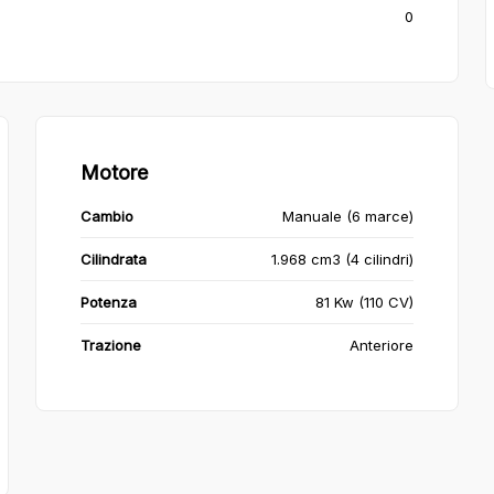
0
Motore
Cambio
Manuale (6 marce)
Cilindrata
1.968 cm3 (4 cilindri)
Potenza
81 Kw (110 CV)
Trazione
Anteriore