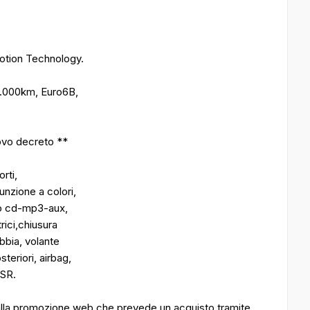
tion Technology.
2.000km, Euro6B,
uovo decreto **
rti,
unzione a colori,
dio cd-mp3-aux,
rici,chiusura
bbia, volante
teriori, airbag,
MSR.
 alla promozione web che prevede un acquisto tramite