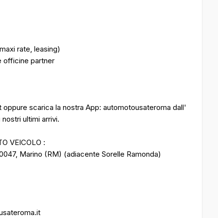
maxi rate, leasing)
 officine partner
it oppure scarica la nostra App: automotousateroma dall'
ostri ultimi arrivi.
TO VEICOLO :
00047, Marino (RM) (adiacente Sorelle Ramonda)
ousateroma.it