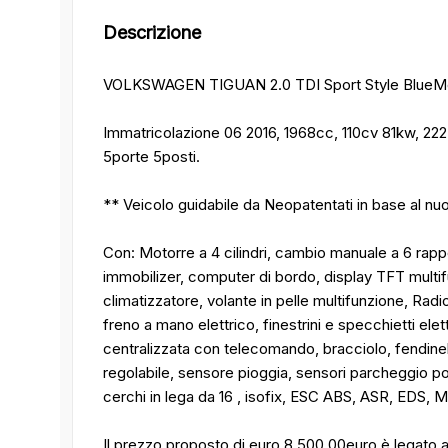
Descrizione
VOLKSWAGEN TIGUAN 2.0 TDI Sport Style BlueMo
Immatricolazione 06 2016, 1968cc, 110cv 81kw, 22
5porte 5posti.
** Veicolo guidabile da Neopatentati in base al n
Con: Motorre a 4 cilindri, cambio manuale a 6 rappo
immobilizer, computer di bordo, display TFT multif
climatizzatore, volante in pelle multifunzione, Ra
freno a mano elettrico, finestrini e specchietti elett
centralizzata con telecomando, bracciolo, fendine
regolabile, sensore pioggia, sensori parcheggio pos
cerchi in lega da 16 , isofix, ESC ABS, ASR, EDS, 
Il prezzo proposto di euro 8.500,00euro è legato