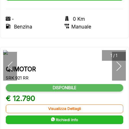
-
0 Km
Benzina
Manuale
1
/
1
QJMOTOR
SRK 921 RR
DISPONIBILE
€ 12.790
Visualizza Dettagli
Richiedi Info