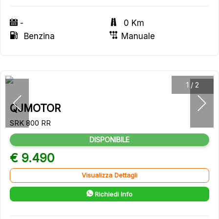
-
0 Km
Benzina
Manuale
1
/
2
QJMOTOR
SRK 800 RR
DISPONIBILE
€ 9.490
Visualizza Dettagli
Richiedi Info