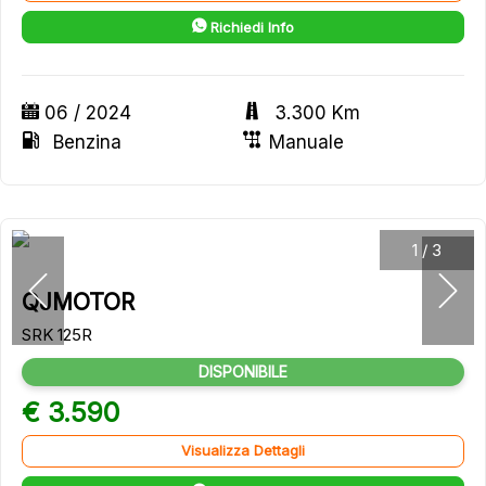
Richiedi Info
06 / 2024
3.300 Km
Benzina
Manuale
1
/
3
QJMOTOR
SRK 125R
DISPONIBILE
€ 3.590
Visualizza Dettagli