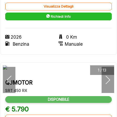
Visualizza Dettagli
Richiedi Info
2026
0 Km
Benzina
Manuale
1
/
13
QJMOTOR
SRT 450 RX
DISPONIBILE
€ 5.790