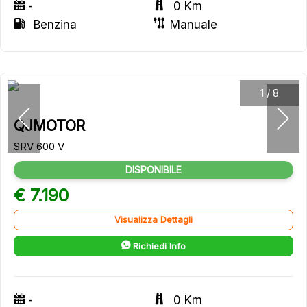
-
0 Km
Benzina
Manuale
1
/
8
QJMOTOR
SRV 600 V
DISPONIBILE
€ 7.190
Visualizza Dettagli
Richiedi Info
-
0 Km