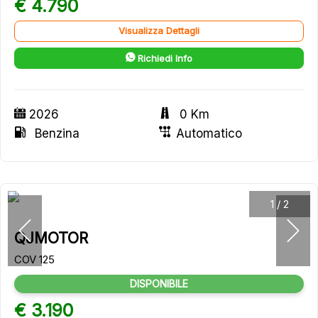
€ 4.790
Visualizza Dettagli
Richiedi Info
2026
0 Km
Benzina
Automatico
1
/
2
QJMOTOR
COV 125
DISPONIBILE
€ 3.190