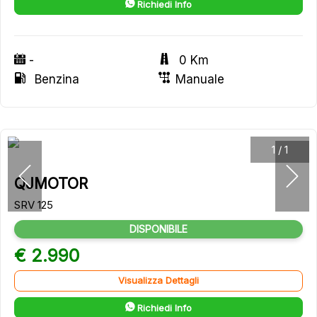
Richiedi Info
-
0 Km
Benzina
Manuale
1
/
1
QJMOTOR
SRV 125
DISPONIBILE
€ 2.990
Visualizza Dettagli
Richiedi Info