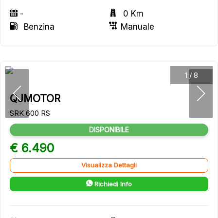
-
0 Km
Benzina
Manuale
1
/
8
QJMOTOR
SRK 600 RS
DISPONIBILE
€ 6.490
Visualizza Dettagli
Richiedi Info