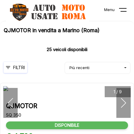
Menu
QJMOTOR in vendita a Marino (Roma)
25
veicoli disponibili
FILTRI
Più recenti
1
/
9
QJMOTOR
SQ 350
DISPONIBILE