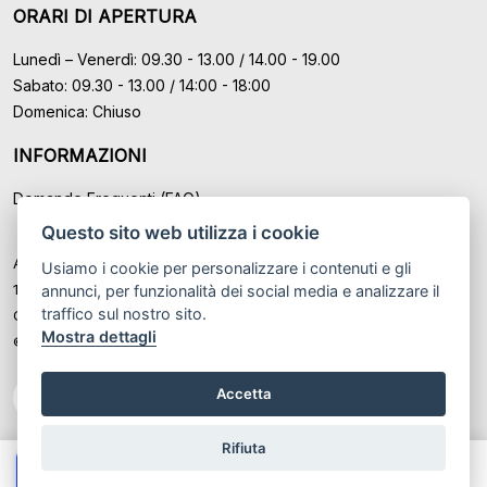
ORARI DI APERTURA
Lunedì – Venerdì: 09.30 - 13.00 / 14.00 - 19.00
Sabato: 09.30 - 13.00 / 14:00 - 18:00
Domenica: Chiuso
INFORMAZIONI
Domande Frequenti (FAQ)
Questo sito web utilizza i cookie
Auto Moto Usate Roma Srl sede di Marino - Roma, P.IVA: IT
Usiamo i cookie per personalizzare i contenuti e gli
12489131008
annunci, per funzionalità dei social media e analizzare il
traffico sul nostro sito.
Cod. Fisc. ed Iscr. al Registro Imprese di Roma n° 12489131008
Mostra dettagli
© Another site by
Gestionale auto
LabyCar (2026)
Accetta
Rifiuta
Chiama
Whatsapp
Contatta