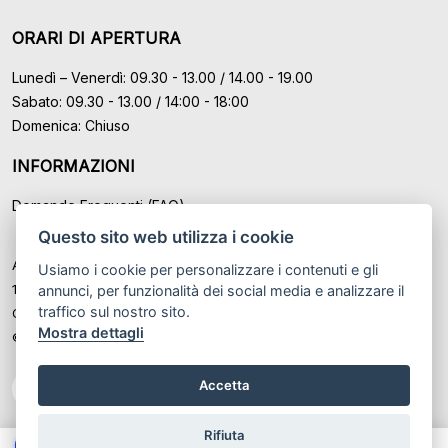
ORARI DI APERTURA
Lunedì – Venerdì: 09.30 - 13.00 / 14.00 - 19.00
Sabato: 09.30 - 13.00 / 14:00 - 18:00
Domenica: Chiuso
INFORMAZIONI
Domande Frequenti (FAQ)
Questo sito web utilizza i cookie
Auto Moto Usate Roma Srl sede di Marino - Roma, P.IVA: IT
Usiamo i cookie per personalizzare i contenuti e gli
12489131008
annunci, per funzionalità dei social media e analizzare il
traffico sul nostro sito.
Cod. Fisc. ed Iscr. al Registro Imprese di Roma n° 12489131008
Mostra dettagli
© Another site by
Gestionale auto
LabyCar (2026)
Accetta
Rifiuta