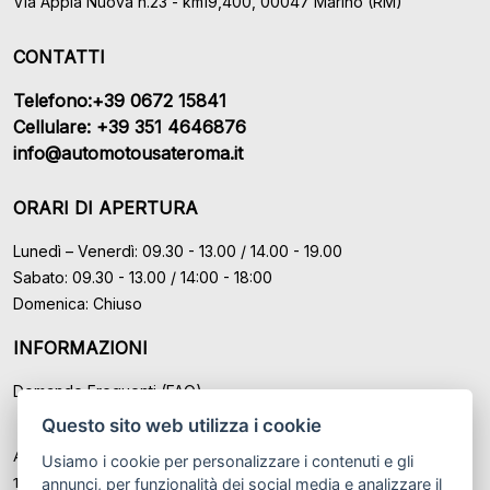
Via Appia Nuova n.23 - km19,400, 00047 Marino (RM)
CONTATTI
Telefono:+39 0672 15841
Cellulare: +39 351 4646876
info@automotousateroma.it
ORARI DI APERTURA
Lunedì – Venerdì: 09.30 - 13.00 / 14.00 - 19.00
Sabato: 09.30 - 13.00 / 14:00 - 18:00
Domenica: Chiuso
INFORMAZIONI
Domande Frequenti (FAQ)
Questo sito web utilizza i cookie
Auto Moto Usate Roma Srl sede di Marino - Roma, P.IVA: IT
Usiamo i cookie per personalizzare i contenuti e gli
12489131008
annunci, per funzionalità dei social media e analizzare il