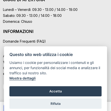
Lunedì – Venerdì: 09.30 - 13.00 / 14.00 - 19.00
Sabato: 09.30 - 13.00 / 14:00 - 18:00
Domenica: Chiuso
INFORMAZIONI
Domande Frequenti (FAQ)
Questo sito web utilizza i cookie
Auto Moto Usate Roma Srl sede di Marino - Roma, P.IVA: IT
12489131008
Usiamo i cookie per personalizzare i contenuti e gli
annunci, per funzionalità dei social media e analizzare il
Cod. Fisc. ed Iscr. al Registro Imprese di Roma n° 12489131008
traffico sul nostro sito.
© Another site by
Gestionale auto
LabyCar (2026)
Mostra dettagli
Accetta
Rifiuta
Chiama
Whatsapp
Contatta