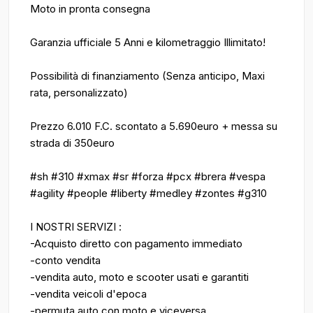
Moto in pronta consegna
Garanzia ufficiale 5 Anni e kilometraggio Illimitato!
Possibilità di finanziamento (Senza anticipo, Maxi
rata, personalizzato)
Prezzo 6.010 F.C. scontato a 5.690euro + messa su
strada di 350euro
#sh #310 #xmax #sr #forza #pcx #brera #vespa
#agility #people #liberty #medley #zontes #g310
I NOSTRI SERVIZI :
-Acquisto diretto con pagamento immediato
-conto vendita
-vendita auto, moto e scooter usati e garantiti
-vendita veicoli d'epoca
-permuta auto con moto e viceversa